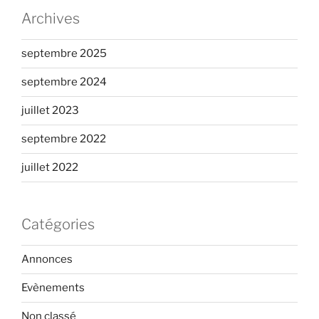
v
Archives
u
e
septembre 2025
s
É
septembre 2024
v
juillet 2023
è
n
septembre 2022
e
juillet 2022
m
e
n
Catégories
t
s
Annonces
Evènements
Non classé