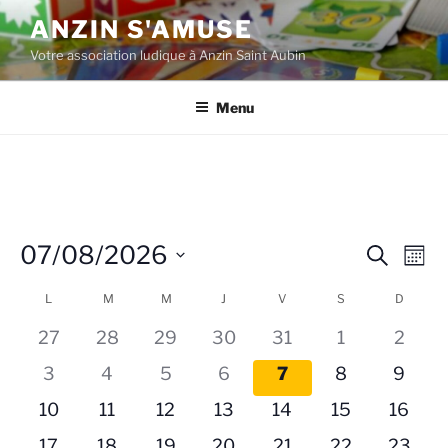
Aller
ANZIN S'AMUSE
au
Votre association ludique à Anzin Saint Aubin
contenu
principal
Menu
07/08/2026
R
N
R
M
e
a
e
o
S
c
C
L
LUNDI
M
MARDI
M
MERCREDI
J
JEUDI
V
VENDREDI
S
SAMEDI
D
DIMAN
v
i
c
é
h
s
i
a
l
h
27
28
29
30
31
1
2
e
g
l
e
r
e
3
4
5
6
7
8
9
a
c
c
e
r
h
t
t
10
11
12
13
14
15
16
n
c
e
i
i
d
17
18
19
20
21
22
23