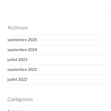
n
n
n
d
t
t
e
s
v
Archives
u
e
septembre 2025
s
É
septembre 2024
v
juillet 2023
è
n
septembre 2022
e
juillet 2022
m
e
n
Catégories
t